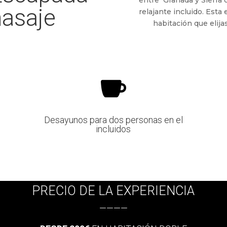
masaje
relajante incluido. Esta 
habitación que elija

Desayunos para dos personas en el
incluidos
PRECIO DE LA EXPERIENCIA
————