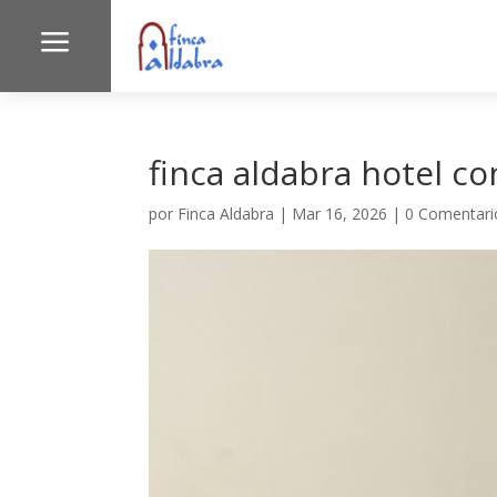
a
finca aldabra hotel c
por
Finca Aldabra
|
Mar 16, 2026
|
0 Comentari