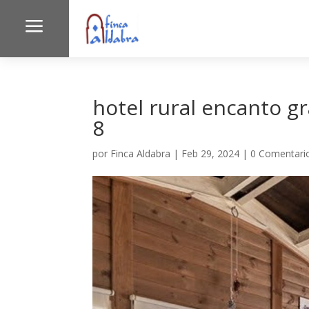
a
hotel rural encanto g
8
por
Finca Aldabra
|
Feb 29, 2024
|
0 Comentari